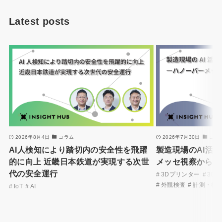
Latest posts
2026年8月4日
コラム
2026年7月30日
コラ
AI人検知により踏切内の安全性を飛躍
製造現場のAI活
的に向上 近畿日本鉄道が実現する次世
メッセ視察から見
イ
代の安全運行
3Dプリンター
3D
外観検査
計測・検
IoT
AI