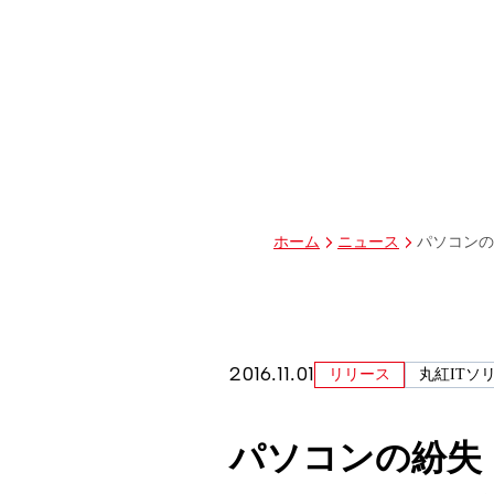
グループ経営体制・組織図
グループ会社一覧
丸紅I-DIGIOホールディングス株式会社
丸紅情報システムズ株式会社
丸紅ITソリューションズ株式会社
丸紅ネットワークソリューションズ株式会社
株式会社イーツ
株式会社中本・アンド・アソシエイツ
株式会社ミソラコネクト
パソコンの
ホーム
ニュース
2016.11.01
リリース
丸紅ITソ
パソコンの紛失