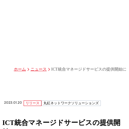
パーパス
グループ経営体制・組織図
グループ会社一覧
丸紅I-DIGIOホールディングス株式会社
丸紅情報システムズ株式会社
丸紅ITソリューションズ株式会社
丸紅ネットワークソリューションズ株式会社
株式会社イーツ
株式会社中本・アンド・アソシエイツ
株式会社ミソラコネクト
ICT統合マネージドサービスの提供開始に
ホーム
ニュース
2023.01.20
リリース
丸紅ネットワークソリューションズ
ICT統合マネージドサービスの提供開