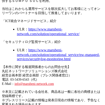
供するＳＯＭＰＯ ＳＯＣを利用。
当社はこれからも運用サービスを順次拡大してお客様にとってオン
リーワンのパートナーを目指して推進してまいります。
「ICT統合マネージドサービス」紹介
ULR：
https://www.marubeni-
network.com/solution/operational_service/
「セキュリティログ監視サービス」紹介
ULR：
https://www.marubeni-
network.com/solution/operational_service/nw-managed-
services/securitylog-monitoring.html
【本件に関する報道関係者からのお問合せ先】
丸紅ネットワークソリューションズ株式会社
経営企画本部 経営企画部（プレス関係者窓口）
電話: 03-5439-6543（代）
E-Mail：
info@marubeni-network.com
※本文に記載されている会社名、商品名は一般に各社の商標または
登録商標です。
※プレスリリース記載の情報は発表日現在の情報であり、予告なく
変更される場合があります。