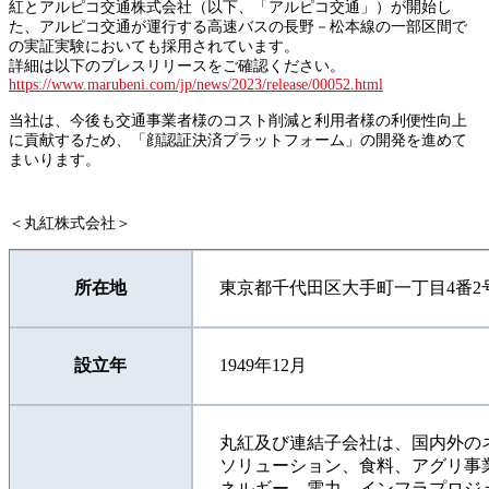
紅とアルピコ交通株式会社（以下、「アルピコ交通」）が開始し
た、アルピコ交通が運行する高速バスの長野－松本線の一部区間で
の実証実験においても採用されています。
詳細は以下のプレスリリースをご確認ください。
https://www.marubeni.com/jp/news/2023/release/00052.html
当社は、今後も交通事業者様のコスト削減と利用者様の利便性向上
に貢献するため、「顔認証決済プラットフォーム」の開発を進めて
まいります。
＜丸紅株式会社＞
所在地
東京都千代田区大手町一丁目4番2
設立年
1949年12月
丸紅及び連結子会社は、国内外の
ソリューション、食料、アグリ事
ネルギー、電力、インフラプロジ