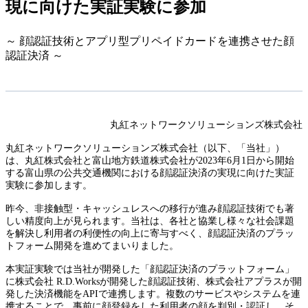
現に向けた実証実験に参加
～ 顔認証技術とアプリ型プリペイドカードを連携させた顔
認証決済 ～
丸紅ネットワークソリューションズ株式会社
丸紅ネットワークソリューションズ株式会社（以下、「当社」）
は、丸紅株式会社と富山地方鉄道株式会社が2023年6月1日から開始
する富山県の公共交通機関における顔認証決済の実現に向けた実証
実験に参加します。
昨今、非接触型・キャッシュレスへの移行が進み顔認証技術でも著
しい精度向上が見られます。当社は、各社と協業し様々な社会課題
を解決し利用者の利便性の向上に寄与すべく、顔認証決済のプラッ
トフォーム開発を進めてまいりました。
本実証実験では当社が開発した「顔認証決済のプラットフォーム」
に株式会社 R.D.Worksが開発した顔認証技術、株式会社アプラスが開
発した決済機能をAPIで連携します。複数のサービスやシステムを連
携することで、事前に顔登録をした利用者の顔を判別・認証し、そ