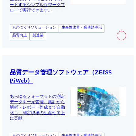
ートするシンプルなワークフ
ローで実行できます。
ものづくりソリューション
生産性改善・業務効率化
品質向上
製造業
品質データ管理ソフトウェア（ZEISS
PiWeb）
あらゆるフォーマットの測定
データを一元管理。集計から
解析・レポート作成まで自動
化し、測定現場の生産性向上
に貢献
ものづくりソリューション
生産性改善・業務効率化