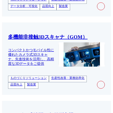
データ分析・可視化
品質向上
製造業
多機能非接触3Dスキャナ（GOM）
コンパクトかつモバイル性に
優れたカメラ式3Dスキャ
ナ。先進技術を活用し、高精
度な3Dデータをご提供
ものづくりソリューション
生産性改善・業務効率化
品質向上
製造業