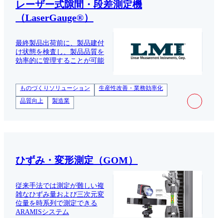
レーザー式隙間・段差測定機
（LaserGauge®）
最終製品出荷前に、製品建付
け状態を検査し、製品品質を
効率的に管理することが可能
ものづくりソリューション
生産性改善・業務効率化
品質向上
製造業
ひずみ・変形測定（GOM）
従来手法では測定が難しい複
雑なひずみ量および三次元変
位量を時系列で測定できる
ARAMISシステム