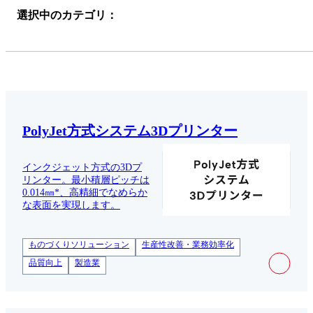
選択中のカテゴリ：
PolyJet方式システム3Dプリンター
インクジェット方式の3Dプ
リンター。最小積層ピッチは
0.014㎜*、高精細でなめらか
な表面を実現します。
ものづくりソリューション
生産性改善・業務効率化
品質向上
製造業