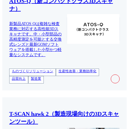
ATOS-Q（新コンパクトクラス3Dスキャ
ナ）
新製品ATOS Qは複雑な検査
業務に対応する高性能3Dス
キャナです。中・小型部品の
高精度測定を可能とする交換
式レンズと最新GOMソフト
ウェアを搭載した小型かつ軽
量なシステムです。
ものづくりソリューション
生産性改善・業務効率化
品質向上
製造業
T-SCAN hawk 2（製造現場向けの3Dスキャ
ンツール）