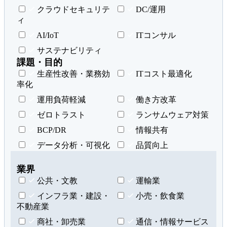
クラウドセキュリテ
DC/運用
ィ
AI/IoT
ITコンサル
サステナビリティ
課題・目的
生産性改善・業務効
ITコスト最適化
率化
運用負荷軽減
働き方改革
ゼロトラスト
ランサムウェア対策
BCP/DR
情報共有
データ分析・可視化
品質向上
業界
公共・文教
運輸業
インフラ業・建設・
小売・飲食業
不動産業
商社・卸売業
通信・情報サービス