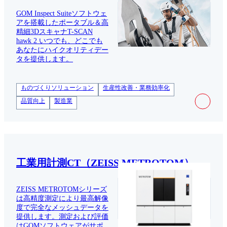
GOM Inspect Suiteソフトウェ
アを搭載したポータブル＆高
精細3DスキャナT-SCAN
hawk 2 いつでも、どこでも
あなたにハイクオリティデー
タを提供します。
ものづくりソリューション
生産性改善・業務効率化
品質向上
製造業
工業用計測CT（ZEISS METROTOM）
ZEISS METROTOMシリーズ
は高精度測定により最高解像
度で完全なメッシュデータを
提供します。測定および評価
はGOMソフトウェアがサポ