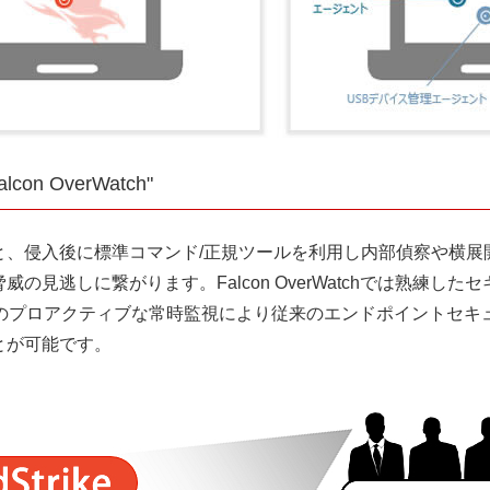
n OverWatch"
と、侵入後に標準コマンド/正規ツールを利用し内部偵察や横展
の見逃しに繋がります。Falcon OverWatchでは熟練し
5日のプロアクティブな常時監視により従来のエンドポイントセ
とが可能です。