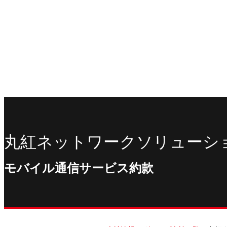
グループ経営体制・組織図
グループ会社一覧
丸紅I-DIGIOホールディングス株式会社
丸紅情報システムズ株式会社
丸紅ITソリューションズ株式会社
丸紅ネットワークソリューションズ株式会社
株式会社イーツ
株式会社中本・アンド・アソシエイツ
株式会社ミソラコネクト
丸紅ネットワークソリューシ
モバイル通信サービス約款