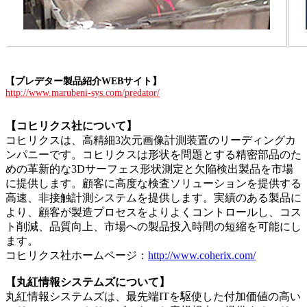
【プレデター製品紹介WEBサイト】
http://www.marubeni-sys.com/predator/
【コヒリクス社について】
コヒリクスは、高精細3次元画像計測装置のリーディングカ
ンパニーです。コヒリクスは形状を問題とする精密部品のた
めの革新的な3Dサーフェス形状測定と欠陥検出製品を市場
に提供します。顧客に高度な検査ソリューションを提供する
高速、非接触計測システムを提供します。実績のある製品に
より、顧客が製造プロセスをよりよくコントロールし、コス
ト削減、品質向上、市場への製品投入時間の短縮を可能にし
ます。
コヒリクス社ホームページ：
http://www.coherix.com/
【丸紅情報システムズについて】
丸紅情報システムズは、最先端ITを駆使した付加価値の高い