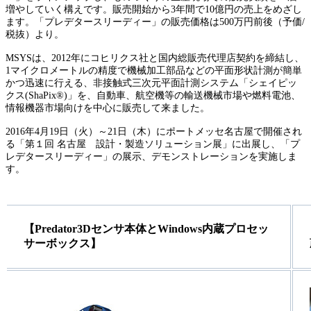
増やしていく構えです。販売開始から3年間で10億円の売上をめざし
ます。「プレデタースリーディー」の販売価格は500万円前後（予価/
税抜）より。
MSYSは、2012年にコヒリクス社と国内総販売代理店契約を締結し、
1マイクロメートルの精度で機械加工部品などの平面形状計測が簡単
かつ迅速に行える、非接触式三次元平面計測システム「シェイピッ
クス(ShaPix®)」を、自動車、航空機等の輸送機械市場や燃料電池、
情報機器市場向けを中心に販売して来ました。
2016年4月19日（火）～21日（木）にポートメッセ名古屋で開催され
る「第１回 名古屋 設計・製造ソリューション展」に出展し、「プ
レデタースリーディー」の展示、デモンストレーションを実施しま
す。
【Predator3Dセンサ本体とWindows内蔵プロセッ
サーボックス】