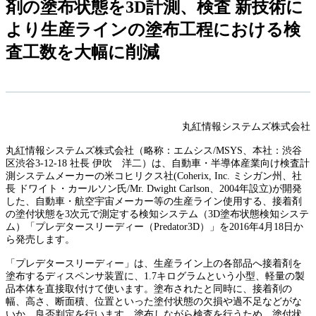
剤の塗布状態を3D計測、検査 新技術に
より生産ラインの塗布工程における検
査工数を大幅に削減
丸紅情報システムズ株式会社
丸紅情報システムズ株式会社（略称：エムシス/MSYS、本社：渋谷
区渋谷3-12-18 社長 伊吹 洋二）は、自動車・半導体産業向け検査計
測システムメーカーの米コヒリクス社(Coherix, Inc. ミシガン州、社
長 ドワイト・カールソン氏/Mr. Dwight Carlson、2004年設立)が開発
した、自動車・航空宇宙メーカー等の生産ライン使用する、接着剤
の塗付状態を3次元で測定する検知システム（3D塗布状態検知システ
ム）「プレデタースリーディー（Predator3D）」を2016年4月18日か
ら発売します。
「プレデタースリーディー」は、生産ライン上の各部品へ接着剤を
塗布するディスペンサ装置に、1.7キログラムという小型、軽量の製
品本体を直接取付けて使います。塗布されたと同時に、接着剤の
幅、高さ、断面積、位置といった塗付状態の欠損や過不足などがな
いか、良否判定を行います。塗布しながら検査を行うため、塗付状