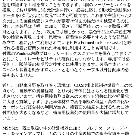
態を確認する工程を省くことができます。4個のレーザーとカメラを
搭載しており瞬時に3次元計測を行い、必要に応じて形状計測結果の
データを2次元および3次元で出力が可能です。これまで主流だった2
次元による画像検査システムが接着塗付面の幅だけを検査するのに
対し、本製品は「幅」に加え「高さ」「断面積」のデータ取得が可
能となります。また、2次元では難しかった、黒色部品上の黒色塗布
剤の検査も実現します。気密性・密着性を必要とするような部品組
み立て工程において利用されているFIPG(Formed In Place Gasket)と呼
ばれる接着と密閉を兼ねた塗布剤に利用することも可能です。
付属のWindows内蔵プロセッサーボックスにデータを保存しておくこ
とにより、トレーサビリティの確保にもつながります。専用PCは必
要無く、閾値等の初期設定後すぐに使用できます。製品本体とディ
スペンサ装置を動かすロボットとをつなぐケーブル以外は配線の必
要もありません。
近年、自動車分野を取り巻く環境は、CO2の排出規制や燃費向上の観
点から、自動車の質量軽減、とりわけ車体にはさらなる軽量化が要
求されています。構造用接着剤は従来のスポット溶接に比べ軽量化
に大きく貢献します。また車体材料である鋼板の薄型・高張力化や
カーボンなど複合材の利用が進み、接着面の強度を上げるために塗
付面積が大きくなるなど、構造用接着剤の使用量が大幅に増加して
います。
MSYSは、既に取扱い中の計測機器に加え「プレデタースリーディ
ー」をラインアップし、ものづくりの生産現場での販売実績を一層