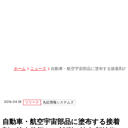
パーパス
グループ経営体制・組織図
グループ会社一覧
丸紅I-DIGIOホールディングス株式会社
丸紅情報システムズ株式会社
丸紅ITソリューションズ株式会社
丸紅ネットワークソリューションズ株式会社
株式会社イーツ
株式会社中本・アンド・アソシエイツ
株式会社ミソラコネクト
自動車・航空宇宙部品に塗布する接着剤の
ホーム
ニュース
2016.04.18
リリース
丸紅情報システムズ
自動車・航空宇宙部品に塗布する接着