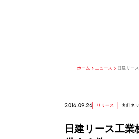
グループ経営体制・組織図
グループ会社一覧
丸紅I-DIGIOホールディングス株式会社
丸紅情報システムズ株式会社
丸紅ITソリューションズ株式会社
丸紅ネットワークソリューションズ株式会社
株式会社イーツ
株式会社中本・アンド・アソシエイツ
株式会社ミソラコネクト
日建リース
ホーム
ニュース
2016.09.26
リリース
丸紅ネ
日建リース工業