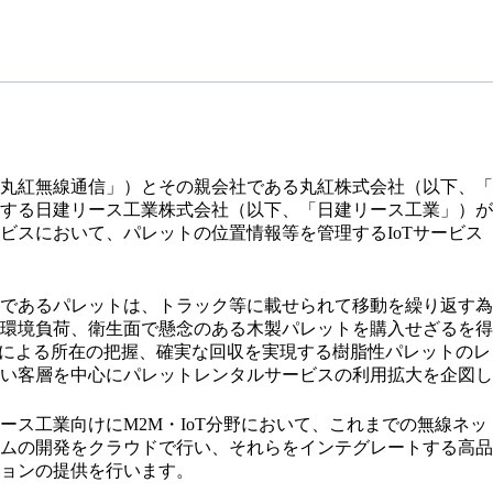
丸紅無線通信」）とその親会社である丸紅株式会社（以下、「
する日建リース工業株式会社（以下、「日建リース工業」）が20
ビスにおいて、パレットの位置情報等を管理するIoTサービス
であるパレットは、トラック等に載せられて移動を繰り返す為
環境負荷、衛生面で懸念のある木製パレットを購入せざるを得
Sによる所在の把握、確実な回収を実現する樹脂性パレットの
い客層を中心にパレットレンタルサービスの利用拡大を企図し
ース工業向けにM2M・IoT分野において、これまでの無線ネッ
ムの開発をクラウドで行い、それらをインテグレートする高品
ションの提供を行います。