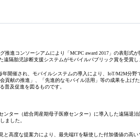
推進コンソーシアムにより「MCPC award 2017」の表彰
した遠隔胎児診断支援システムがモバイルパブリック賞を受賞
3年から毎年開催され、モバイルシステムの導入により、IoT/M2M
会貢献の推進」、「先進的なモバイル活用」等の成果を上げた
更なる普及促進を図るものです。
療センター（総合周産期母子医療センター）に導入した遠隔退
しました。
知見と高度な提案力により、最先端ITを駆使した付加価値の高