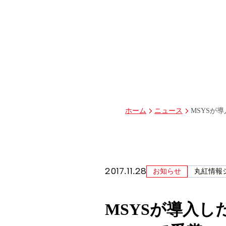
グループ経営体制・組織図
グループ会社一覧
丸紅I-DIGIOホールディングス株式会社
丸紅情報システムズ株式会社
丸紅ITソリューションズ株式会社
丸紅ネットワークソリューションズ株式会社
株式会社イーツ
株式会社中本・アンド・アソシエイツ
株式会社ミソラコネクト
MSYSが導
ホーム
ニュース
2017.11.28
お知らせ
丸紅情報
MSYSが導入し