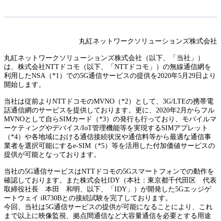
丸紅ネットワークソリューションズ株式会社
丸紅ネットワークソリューションズ株式会社（以下、「当社」）
は、株式会社NTTドコモ（以下、「NTTドコモ」）の無線通信網を
利用したNSA
（*1）
での5G通信サービスの提供を2020年5月29日より
開始します。
当社は従前よりNTTドコモのMVNO
（*2）
として、3G/LTEの携帯電
話通信網のサービスを提供しております。更に、2020年2月からフル
MVNOとして自らSIMカード
（*3）
の発行も行っており、モバイルマ
ーケティングやデバイス/IoT管理機能等を実現するSIMアプレット
（*4）
や各地域における通信接続状況や通信料等から最適な通信事
業者を選択可能にするe-SIM
（*5）
等を活用した付加価値サービスの
提供が可能となっております。
当社の5G通信サービスはNTTドコモの5Gスマートフォンでの動作を
確認しております。また株式会社IDY（本社：東京都千代田区 代表
取締役社長 本田 和明、以下、「IDY」）が開発した5Gエッジゲ
ートウェイ iR730Bとの接続試験を完了しております。
今回、当社は5G通信サービスの提供が可能になることにより、これ
まで以上に映像監視、拠点間通信など大容量通信を必要とする用途