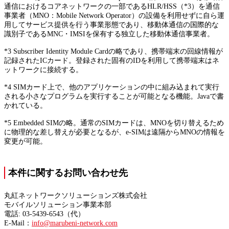
通信におけるコアネットワークの一部であるHLR/HSS（*3）を通信
事業者（MNO：Mobile Network Operator）の設備を利用せずに自ら運
用してサービス提供を行う事業形態であり、移動体通信の国際的な
識別子であるMNC・IMSIを保有する独立した移動体通信事業者。
*3
Subscriber Identity Module Cardの略であり、携帯端末の回線情報が
記録されたICカード。登録された固有のIDを利用して携帯端末はネ
ットワークに接続する。
*4
SIMカード上で、他のアプリケーションの中に組み込まれて実行
される小さなプログラムを実行することが可能となる機能。Javaで書
かれている。
*5
Embedded SIMの略。通常のSIMカードは、MNOを切り替えるため
に物理的な差し替えが必要となるが、e-SIMは遠隔からMNOの情報を
変更が可能。
本件に関するお問い合わせ先
丸紅ネットワークソリューションズ株式会社
モバイルソリューション事業本部
電話: 03-5439-6543（代）
E-Mail：
info@marubeni-network.com