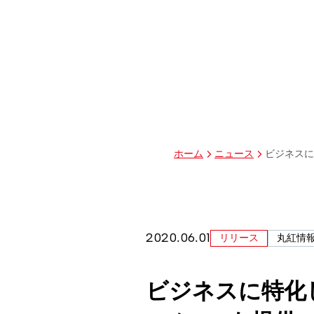
グループ経営体制・組織図
グループ会社一覧
丸紅I-DIGIOホールディングス株式会社
丸紅情報システムズ株式会社
丸紅ITソリューションズ株式会社
丸紅ネットワークソリューションズ株式会社
株式会社イーツ
株式会社中本・アンド・アソシエイツ
株式会社ミソラコネクト
ビジネスに
ホーム
ニュース
2020.06.01
リリース
丸紅情
ビジネスに特化