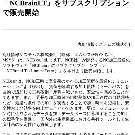
「NCBrainLT」をサブスクリプション
で販売開始
丸紅情報システムズ株式会社
丸紅情報システムズ株式会社（略称：エムシス/MSYS 以下、
MSYS）は、NCB co. ltd.（以下、NCB社）が開発するNC加工最適化
ソフトウェア「NCBrain」のサブスクリプションプラン
「NCBrainLT（LimitedTerｍ）」を本日より販売開始します。
NCBrainは、NC加工時に高負荷のかかる加工箇所を最適化シミュレ
ーションにより検出し、負荷を軽減する加工軌跡（ツールパス）を
自動で追加して工具破損・摩耗を減少させ、安全性を高めることが
できます。また、冗長な加工軌跡の自動削除や加工速度の自動調整
など、最適な条件での加工を実現することで加工時間を短縮し、安
全性および効率を向上することができます。更に、シミュレーショ
ン時に生成されたデータを加工データベースに蓄積することで加工
の標準化を促進し、国内外の生産拠点における共有ツールとして生
産計画の安定性にも貢献します。
これまでの提供形態である固定端末で利用できるノードロックライ