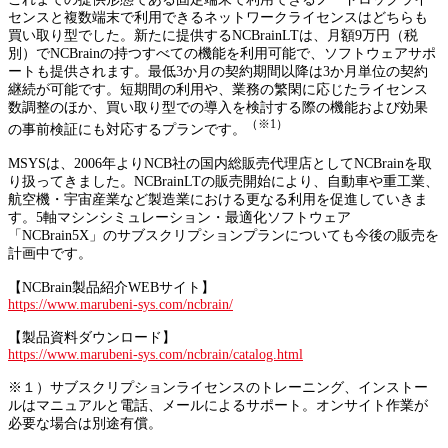
センスと複数端末で利用できるネットワークライセンスはどちらも
買い取り型でした。新たに提供するNCBrainLTは、月額9万円（税
別）でNCBrainの持つすべての機能を利用可能で、ソフトウェアサポ
ートも提供されます。最低3か月の契約期間以降は3か月単位の契約
継続が可能です。短期間の利用や、業務の繁閑に応じたライセンス
数調整のほか、買い取り型での導入を検討する際の機能および効果
（※1）
の事前検証にも対応するプランです。
MSYSは、2006年よりNCB社の国内総販売代理店としてNCBrainを取
り扱ってきました。NCBrainLTの販売開始により、自動車や重工業、
航空機・宇宙産業など製造業における更なる利用を促進していきま
す。5軸マシンシミュレーション・最適化ソフトウェア
「NCBrain5X」のサブスクリプションプランについても今後の販売を
計画中です。
【NCBrain製品紹介WEBサイト】
https://www.marubeni-sys.com/ncbrain/
【製品資料ダウンロード】
https://www.marubeni-sys.com/ncbrain/catalog.html
※１）サブスクリプションライセンスのトレーニング、インストー
ルはマニュアルと電話、メールによるサポート。オンサイト作業が
必要な場合は別途有償。