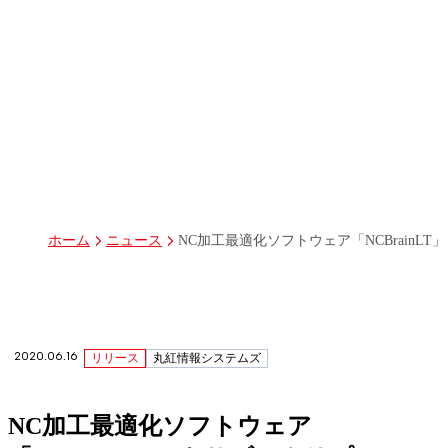
パーパス
グループ経営体制・組織図
グループ会社一覧
丸紅I-DIGIOホールディングス株式会社
丸紅情報システムズ株式会社
丸紅ITソリューションズ株式会社
丸紅ネットワークソリューションズ株式会社
株式会社イーツ
株式会社中本・アンド・アソシエイツ
株式会社ミソラコネクト
NC加工最適化ソフトウェア「NCBrainL
ホーム
ニュース
2020.06.16
リリース
丸紅情報システムズ
NC加工最適化ソフトウェア