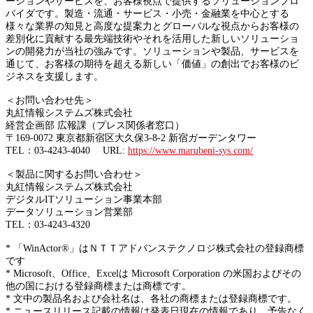
ーションやサービスを、お客様視点で提供するソリューションプロ
バイダです。製造・流通・サービス・小売・金融業を中心とする
様々な業界の知見と高度な提案力とグローバルな視点からお客様の
差別化に貢献する最先端技術やそれを活用した新しいソリューショ
ンの開発力が当社の強みです。ソリューションや製品、サービスを
通じて、お客様の期待を超える新しい「価値」の創出でお客様のビ
ジネスを支援します。
＜お問い合わせ先＞
丸紅情報システムズ株式会社
経営企画部 広報課（プレス関係者窓口）
〒169-0072 東京都新宿区大久保3-8-2 新宿ガーデンタワー
TEL：03-4243-4040 URL:
https://www.marubeni-sys.com/
＜製品に関するお問い合わせ＞
丸紅情報システムズ株式会社
デジタルITソリューション事業本部
データソリューション営業部
TEL：03-4243-4320
* 「WinActor®」はＮＴＴアドバンステクノロジ株式会社の登録商標
です
* Microsoft、Office、Excelは Microsoft Corporation の米国およびその
他の国における登録商標または商標です。
* 文中の製品名および会社名は、各社の商標または登録商標です。
* ニュースリリース記載の情報は発表日現在の情報であり、予告なく