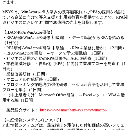
きます。
MSYSは、WinActorを導入済みの既存顧客およびRPAの採用を検討し
ている企業に向けて導入支援と利用者教育を提供することで、RPA関
連ビジネスにおいて3年間で20億円の売上を目指します。
【IDAのRPA/WinActor研修】
・RPA研修/WinActor®研修 初級編 ～データ転記からRPAを始める
（1日間）
・RPA研修/WinActor®研修 中級編 ～RPAを業務に活かす（2日間）
・RPA/WinActor®研修 ～ケースで学ぶ実践編（1日間）
・ビジネス活用のためのRPA研修/WinActor®研修（1日間）
・業務削減研修 ～自動化（RPA）に向けて業務フローを見直す（1
日間）
・業務改善研修（1日間）
・マニュアル作成研修（1日間）
・プログラミング的思考力強化研修 ～Scratch言語を活用して業務
フローを学ぶ（1日間）
・（中上級者向け）Microsoft Office研修 ～Excelマクロ・VBAを活
用する編（1日間）
・製品紹介サイト：
https://www.marubeni-sys.com/winactor/
【丸紅情報システムズについて】
丸紅情報システムズは、最先端ITを駆使した付加価値の高いソリュ