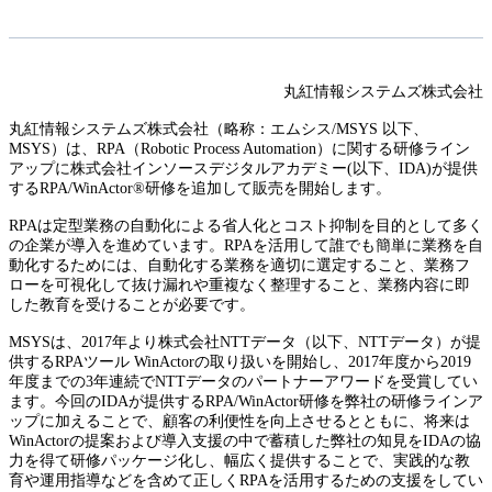
丸紅情報システムズ株式会社
丸紅情報システムズ株式会社（略称：エムシス/MSYS 以下、
MSYS）は、RPA（Robotic Process Automation）に関する研修ライン
アップに株式会社インソースデジタルアカデミー(以下、IDA)が提供
するRPA/WinActor®研修を追加して販売を開始します。
RPAは定型業務の自動化による省人化とコスト抑制を目的として多く
の企業が導入を進めています。RPAを活用して誰でも簡単に業務を自
動化するためには、自動化する業務を適切に選定すること、業務フ
ローを可視化して抜け漏れや重複なく整理すること、業務内容に即
した教育を受けることが必要です。
MSYSは、2017年より株式会社NTTデータ（以下、NTTデータ）が提
供するRPAツール WinActorの取り扱いを開始し、2017年度から2019
年度までの3年連続でNTTデータのパートナーアワードを受賞してい
ます。今回のIDAが提供するRPA/WinActor研修を弊社の研修ラインア
ップに加えることで、顧客の利便性を向上させるとともに、将来は
WinActorの提案および導入支援の中で蓄積した弊社の知見をIDAの協
力を得て研修パッケージ化し、幅広く提供することで、実践的な教
育や運用指導などを含めて正しくRPAを活用するための支援をしてい