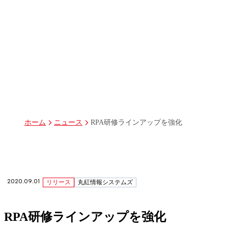
パーパス
グループ経営体制・組織図
グループ会社一覧
丸紅I-DIGIOホールディングス株式会社
丸紅情報システムズ株式会社
丸紅ITソリューションズ株式会社
丸紅ネットワークソリューションズ株式会社
株式会社イーツ
株式会社中本・アンド・アソシエイツ
株式会社ミソラコネクト
RPA研修ラインアップを強化
ホーム
ニュース
2020.09.01
リリース
丸紅情報システムズ
RPA研修ラインアップを強化