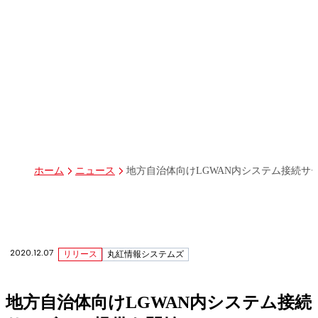
パーパス
グループ経営体制・組織図
グループ会社一覧
丸紅I-DIGIOホールディングス株式会社
丸紅情報システムズ株式会社
丸紅ITソリューションズ株式会社
丸紅ネットワークソリューションズ株式会社
株式会社イーツ
株式会社中本・アンド・アソシエイツ
株式会社ミソラコネクト
地方自治体向けLGWAN内システム接続サ
ホーム
ニュース
2020.12.07
リリース
丸紅情報システムズ
地方自治体向けLGWAN内システム接続