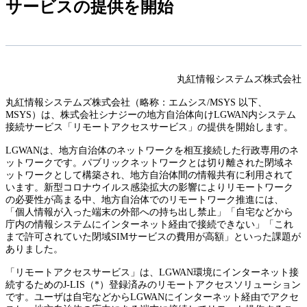
サービスの提供を開始
丸紅情報システムズ株式会社
丸紅情報システムズ株式会社（略称：エムシス/MSYS 以下、
MSYS）は、株式会社シナジーの地方自治体向けLGWAN内システム
接続サービス「リモートアクセスサービス」の提供を開始します。
LGWANは、地方自治体のネットワークを相互接続した行政専用のネ
ットワークです。パブリックネットワークとは切り離された閉域ネ
ットワークとして構築され、地方自治体間の情報共有に利用されて
います。新型コロナウイルス感染拡大の影響によりリモートワーク
の必要性が高まる中、地方自治体でのリモートワーク推進には、
「個人情報が入った端末の外部への持ち出し禁止」「自宅などから
庁内の情報システムにインターネット経由で接続できない」「これ
まで許可されていた閉域SIMサービスの費用が高額」といった課題が
ありました。
「リモートアクセスサービス」は、LGWAN環境にインターネット接
続するためのJ-LIS（*）登録済みのリモートアクセスソリューション
です。ユーザは自宅などからLGWANにインターネット経由でアクセ