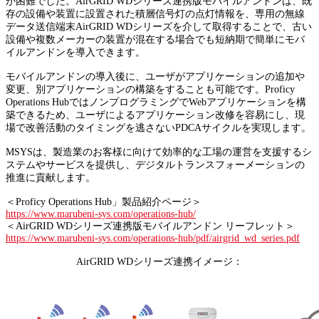
が困難でした。AirGRID WDシリーズ連携版モバイルアンドンは、既
存の設備や装置に設置された積層信号灯の点灯情報を、専用の無線
データ送信端末AirGRID WDシリーズを介して取得することで、古い
設備や複数メーカーの装置が混在する場合でも短納期で簡単にモバ
イルアンドンを導入できます。
モバイルアンドンの導入後に、ユーザがアプリケーションの追加や
変更、別アプリケーションの構築をすることも可能です。Proficy
Operations HubではノンプログラミングでWebアプリケーションを構
築できるため、ユーザによるアプリケーション改修を容易にし、現
場で改善活動のタイミングを逃さないPDCAサイクルを実現します。
MSYSは、製造業のお客様に向けて効率的な工場の運営を支援するシ
ステムやサービスを提供し、デジタルトランスフォーメーションの
推進に貢献します。
＜Proficy Operations Hub」製品紹介ページ＞
https://www.marubeni-sys.com/operations-hub/
＜AirGRID WDシリーズ連携版モバイルアンドン リーフレット＞
https://www.marubeni-sys.com/operations-hub/pdf/airgrid_wd_series.pdf
AirGRID WDシリーズ連携イメージ：