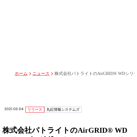
パーパス
グループ経営体制・組織図
グループ会社一覧
丸紅I-DIGIOホールディングス株式会社
丸紅情報システムズ株式会社
丸紅ITソリューションズ株式会社
丸紅ネットワークソリューションズ株式会社
株式会社イーツ
株式会社中本・アンド・アソシエイツ
株式会社ミソラコネクト
株式会社パトライトのAirGRID® WD
ホーム
ニュース
2021.03.04
リリース
丸紅情報システムズ
株式会社パトライトのAirGRID® WD