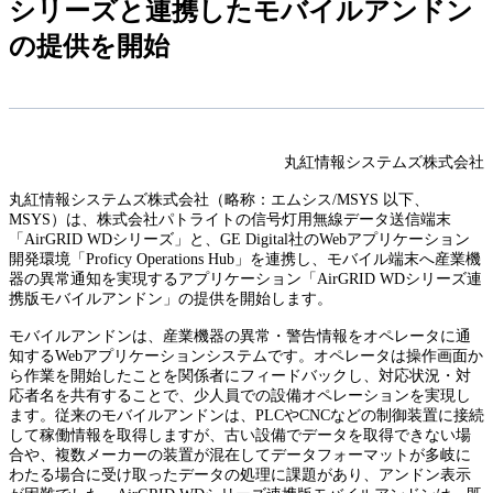
シリーズと連携したモバイルアンドン
の提供を開始
丸紅情報システムズ株式会社
丸紅情報システムズ株式会社（略称：エムシス/MSYS 以下、
MSYS）は、株式会社パトライトの信号灯用無線データ送信端末
「AirGRID WDシリーズ」と、GE Digital社のWebアプリケーション
開発環境「Proficy Operations Hub」を連携し、モバイル端末へ産業機
器の異常通知を実現するアプリケーション「AirGRID WDシリーズ連
携版モバイルアンドン」の提供を開始します。
モバイルアンドンは、産業機器の異常・警告情報をオペレータに通
知するWebアプリケーションシステムです。オペレータは操作画面か
ら作業を開始したことを関係者にフィードバックし、対応状況・対
応者名を共有することで、少人員での設備オペレーションを実現し
ます。従来のモバイルアンドンは、PLCやCNCなどの制御装置に接続
して稼働情報を取得しますが、古い設備でデータを取得できない場
合や、複数メーカーの装置が混在してデータフォーマットが多岐に
わたる場合に受け取ったデータの処理に課題があり、アンドン表示