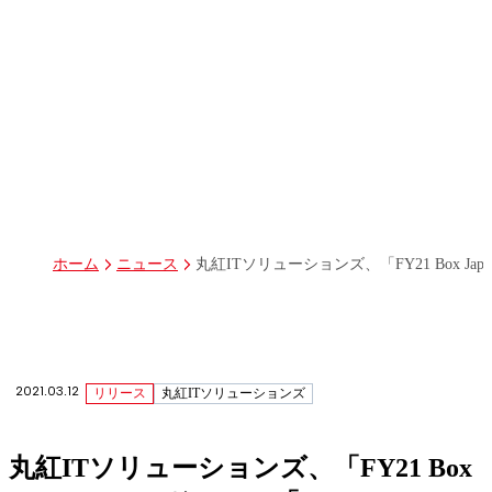
パーパス
グループ経営体制・組織図
グループ会社一覧
丸紅I-DIGIOホールディングス株式会社
丸紅情報システムズ株式会社
丸紅ITソリューションズ株式会社
丸紅ネットワークソリューションズ株式会社
株式会社イーツ
株式会社中本・アンド・アソシエイツ
株式会社ミソラコネクト
丸紅ITソリューションズ、「FY21 Box Japan 
ホーム
ニュース
2021.03.12
リリース
丸紅ITソリューションズ
丸紅ITソリューションズ、「FY21 Box