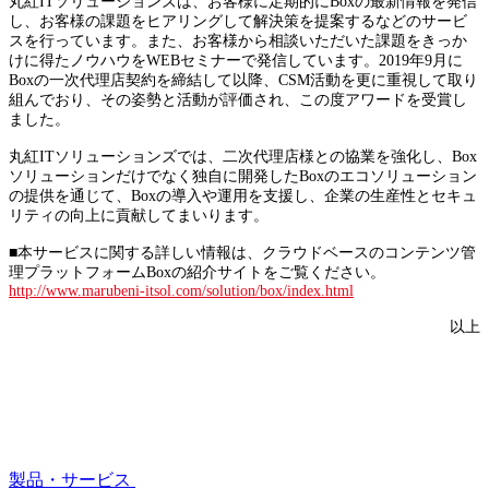
丸紅ITソリューションズは、お客様に定期的にBoxの最新情報を発信
し、お客様の課題をヒアリングして解決策を提案するなどのサービ
スを行っています。また、お客様から相談いただいた課題をきっか
けに得たノウハウをWEBセミナーで発信しています。2019年9月に
Boxの一次代理店契約を締結して以降、CSM活動を更に重視して取り
組んでおり、その姿勢と活動が評価され、この度アワードを受賞し
ました。
丸紅ITソリューションズでは、二次代理店様との協業を強化し、Box
ソリューションだけでなく独自に開発したBoxのエコソリューション
の提供を通じて、Boxの導入や運用を支援し、企業の生産性とセキュ
リティの向上に貢献してまいります。
■本サービスに関する詳しい情報は、クラウドベースのコンテンツ管
理プラットフォームBoxの紹介サイトをご覧ください。
http://www.marubeni-itsol.com/solution/box/index.html
以上
製品・サービス