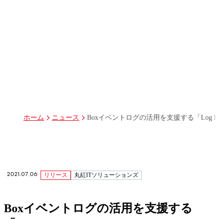
パーパス
グループ経営体制・組織図
グループ会社一覧
丸紅I-DIGIOホールディングス株式会社
丸紅情報システムズ株式会社
丸紅ITソリューションズ株式会社
丸紅ネットワークソリューションズ株式会社
株式会社イーツ
株式会社中本・アンド・アソシエイツ
株式会社ミソラコネクト
Boxイベントログの活用を支援する「Log Reporter
ホーム
ニュース
2021.07.06
リリース
丸紅ITソリューションズ
Boxイベントログの活用を支援する