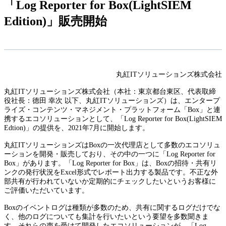
「Log Reporter for Box(LightSIEM
Edition)」販売開始
丸紅ITソリューションズ株式会社
丸紅ITソリューションズ株式会社（本社：東京都台東区、代表取締
役社長：德田 幸次 以下、丸紅ITソリューションズ）は、エンタープ
ライズ・コンテンツ・マネジメント・プラットフォーム「Box」と連
携するエコソリューションとして、「Log Reporter for Box(LightSIEM
Edtion)」の提供を、2021年7月に開始します。
丸紅ITソリューションズはBoxの一次代理店として多数のエコソリュ
ーションを開発・販売しており、その中の一つに「Log Reporter for
Box」があります。「Log Reporter for Box」は、Boxの招待・共有リ
ンクの発行状況をExcel形式でレポート出力する製品です。不正な外
部共有が行われていないか定期的にチェックしたいというお客様に
ご評価いただいています。
Boxのイベントログは種類が多数のため、共有に関するログだけでな
く、他のログについても集計を行いたいという要望を多数聞きま
す。それらの声を受けて開発したエコソリューションが、「Log