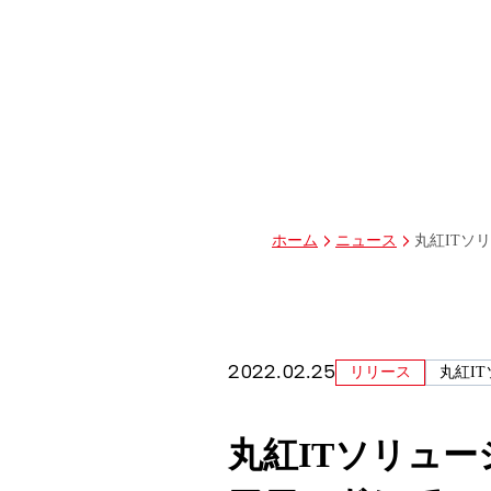
グループ経営体制・組織図
グループ会社一覧
丸紅I-DIGIOホールディングス株式会社
丸紅情報システムズ株式会社
丸紅ITソリューションズ株式会社
丸紅ネットワークソリューションズ株式会社
株式会社イーツ
株式会社中本・アンド・アソシエイツ
株式会社ミソラコネクト
丸紅ITソリ
ホーム
ニュース
2022.02.25
リリース
丸紅I
丸紅ITソリュ