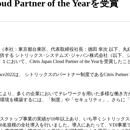
Partner of the Yearを受賞
社（本社：東京都台東区、代表取締役社長：德田 幸次 以下、丸
する シトリックス･システムズ･ジャパン株式会社（以下、シトリ
nce2022＊１において、Citrix Japan Cloud Partner of the Y
ner Conference2022は、 シトリックスのパートナー制度であるCitrix Pa
ることにより、多くの企業においてテレワークを用いた多様な働き
環境を構築するには、「制度」や「セキュリティ」、さらに「
ップ事業の実績が10年以上あり、いち早くシトリックスのCitrix Vi
替え1000名規模の全社導入を行いました。導入にあたって、VDI