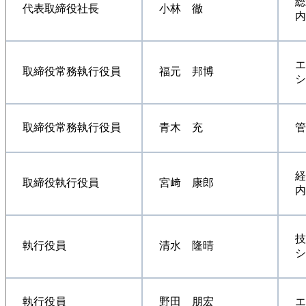
総
代表取締役社長
小林 徹
内
エ
取締役常務執行役員
福元 邦博
シ
取締役常務執行役員
青木 充
管
経
取締役執行役員
宮﨑 康郎
内
技
執行役員
清水 隆晴
シ
執行役員
野田 朋宏
エ