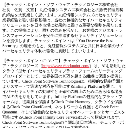
【チェック・ポイント・ソフトウェア・テクノロジーズ株式会社
社長 佐賀 文宣】 丸紅情報システムズ株式会社との販売代理店契
約締結を大変嬉しく思います。丸紅情報システムズのセキュリティ
業界経験と強い顧客基盤は、当社の包括的なサイバーセキュリティ
ソリューションを日本市場に効果的に届ける重要な役割を果たしま
す。この提携により、両社の強みを活かし、お客様のデジタルトラ
ンスフォーメーションを安全に推進するセキュリティソリューショ
ンを提供します。チェック・ポイントは「You Deserve the Best
Security」の理念のもと、丸紅情報システムズと共に日本企業のサイ
バーセキュリティ体制の強化に貢献してまいります。
【チェック・ポイントについて】 チェック・ポイント・ソフトウェ
ア・テクノロジーズ（
https://www.checkpoint.com/
）は、AIを活用した
クラウド型サイバーセキュリティプラットフォームのリーディング
プロバイダーとして、世界各国の10万を超える組織に保護を提供し
ています。Check Point Software Technologiesは、積極的な防御予測と
よりスマートで迅速な対応を可能にするInfinity Platformを通じ、サ
イバーセキュリティの効率性と正確性の向上のためにあらゆる場所
でAIの力を活用しています。Infinity Platformの包括的なプラットフ
ォームは、従業員を保護するCheck Point Harmony、クラウドを保護
するCheck Point CloudGuard、ネットワークを保護するCheck Point
Quantum、そして協働的なセキュリティオペレーションとサービスを
可能にするCheck Point Infinity Core Servicesによって構成されます。
Check Point Software Technologiesの全額出資日本法人、チェック・ポ
イント・ソフトウェア・テクノロジーズ株式会社