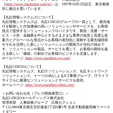
（
https://www.checkpoint.com/jp/
）は、1997年10月1日設立、東京都港
区に拠点を置いています。
【丸紅情報システムズについて】
丸紅情報システムズは、丸紅I-DIGIOグループの一員として、最先端
ITを駆使した付加価値の高いソリューションやサービスを、お客様
視点で提供するソリューションプロバイダです。製造・流通・サー
ビス・小売・金融業を中心とするさまざまな業界の知見と高度な提
案力とグローバルな視点からお客様の差別化に貢献する最先端技術
やそれを活用した新しいソリューションの開発力が当社の強みで
す。ソリューションや製品、サービスを通じて、お客様の期待を超
える新しい「価値」の創出でお客様のビジネスを支援します。
ホームページ:
https://www.marubeni-sys.com/
【丸紅I-DIGIOについて】
丸紅情報システムズ、丸紅ITソリューションズ、丸紅ネットワーク
ソリューションズ、イーツの4社によるICT事業グループ。ITライフ
サイクルに最適なソリューションとサービスを提供。
ホームページ:
https://www.marubeni-idigio.com/
＜お問い合わせ先（プレス関係者窓口）＞
丸紅I-DIGIOホールディングス株式会社
管理本部 人事総務グループ 広報セクション
〒112-0004東京都文京区後楽2丁目6番1号 住友不動産飯田橋ファース
トタワー