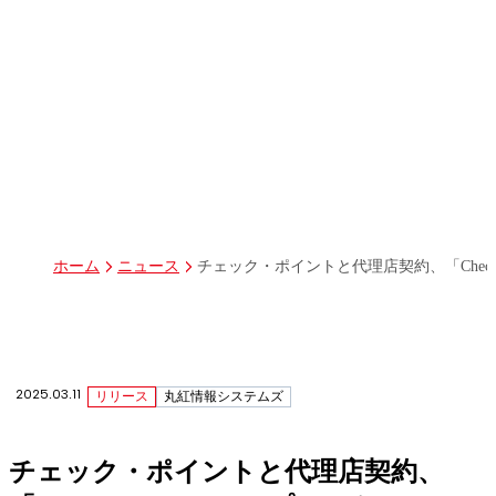
パーパス
グループ経営体制・組織図
グループ会社一覧
丸紅I-DIGIOホールディングス株式会社
丸紅情報システムズ株式会社
丸紅ITソリューションズ株式会社
丸紅ネットワークソリューションズ株式会社
株式会社イーツ
株式会社中本・アンド・アソシエイツ
株式会社ミソラコネクト
チェック・ポイントと代理店契約、「Check Po
ホーム
ニュース
2025.03.11
リリース
丸紅情報システムズ
チェック・ポイントと代理店契約、