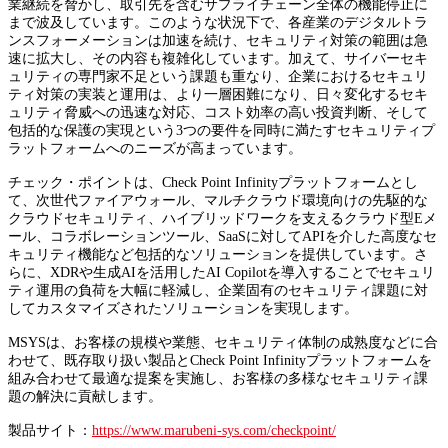
業継続を脅かし、取引先を含むサプライチェーン全体の機能停止に
まで波及しています。このような状況下で、各産業のデジタルトラ
ンスフォーメーションは加速を続け、セキュリティ対策の範囲は急
速に拡大し、その内容も複雑化しています。加えて、サイバーセキ
ュリティの専門家不足という課題も重なり、企業におけるセキュリ
ティ対策の実装と運用は、より一層困難になり、日々変化するセキ
ュリティ脅威への迅速な対応、コスト効率の高い投資判断、そして
包括的な保護の実現という3つの要件を同時に満たすセキュリティプ
ラットフォームへのニーズが高まっています。
チェック・ポイントは、Check Point Infinityプラットフォームとし
て、次世代ファイアウォール、マルチクラウド環境向けの先駆的な
クラウドセキュリティ、ハイブリッドワークを支えるクラウド型Eメ
ール、コラボレーションツール、SaaSに対してAPIを介した高度なセ
キュリティ機能など包括的なソリューションを提供しています。さ
らに、XDRや生成AIを活用したAI Copilotを導入することでセキュリ
ティ運用の負荷を大幅に軽減し、企業固有のセキュリティ課題に対
してカスタマイズされたソリューションを実現します。
MSYSは、お客様の規模や業態、セキュリティ体制の成熟度などに合
わせて、既存取り扱い製品とCheck Point Infinityプラットフォームを
組み合わせて最適な提案を実施し、お客様の多様なセキュリティ課
題の解決に貢献します。
製品サイト：
https://www.marubeni-sys.com/checkpoint/