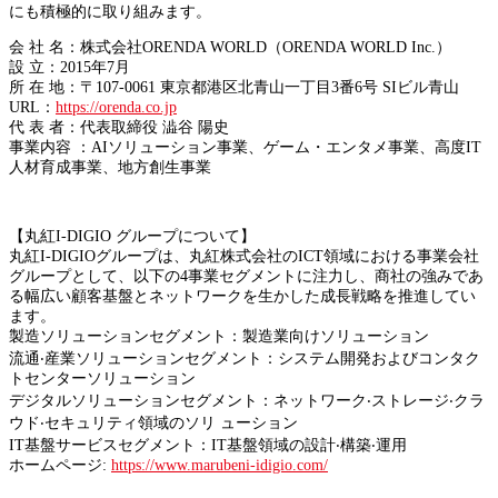
にも積極的に取り組みます。
会 社 名：株式会社ORENDA WORLD（ORENDA WORLD Inc.）
設 立：2015年7月
所 在 地：〒107-0061 東京都港区北青山一丁目3番6号 SIビル青山
URL：
https://orenda.co.jp
代 表 者：代表取締役 澁谷 陽史
事業内容 ：AIソリューション事業、ゲーム・エンタメ事業、高度IT
人材育成事業、地方創生事業
【丸紅I-DIGIO グループについて】
丸紅I-DIGIOグループは、丸紅株式会社のICT領域における事業会社
グループとして、以下の4事業セグメントに注力し、商社の強みであ
る幅広い顧客基盤とネットワークを生かした成長戦略を推進してい
ます。
製造ソリューションセグメント：製造業向けソリューション
流通‧産業ソリューションセグメント：システム開発およびコンタク
トセンターソリューション
デジタルソリューションセグメント：ネットワーク‧ストレージ‧クラ
ウド‧セキュリティ領域のソリ ューション
IT基盤サービスセグメント：IT基盤領域の設計‧構築‧運用
ホームページ:
https://www.marubeni-idigio.com/