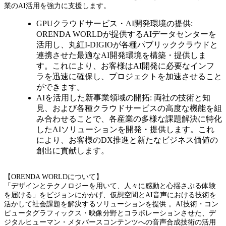
業のAI活用を強力に支援します。
GPUクラウドサービス・AI開発環境の提供:
ORENDA WORLDが提供するAIデータセンターを
活用し、丸紅I-DIGIOが各種パブリッククラウドと
連携させた最適なAI開発環境を構築・提供しま
す。これにより、お客様はAI開発に必要なインフ
ラを迅速に確保し、プロジェクトを加速させること
ができます。
AIを活用した新事業領域の開拓: 両社の技術と知
見、および各種クラウドサービスの高度な機能を組
み合わせることで、各産業の多様な課題解決に特化
したAIソリューションを開発・提供します。これ
により、お客様のDX推進と新たなビジネス価値の
創出に貢献します。
【ORENDA WORLDについて】
「デザインとテクノロジーを用いて、人々に感動と心揺さぶる体験
を届ける」をビジョンにかかげ、仮想空間とAI音声における技術を
活かして社会課題を解決するソリューションを提供 。AI技術・コン
ピュータグラフィックス・映像分野とコラボレーションさせた、デ
ジタルヒューマン・メタバースコンテンツへの音声合成技術の活用