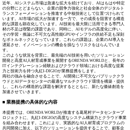
近年、AIシステム市場は急速な拡大を続けており、AIはもはや特定
の分野にとどまらない、企業の競争力強化と社会全体のデジタルト
ランスフォーメーションを推進する中核技術として位置づけられて
います。AI市場の拡大が加速する一方で、その成長を阻害する構造
的な課題も顕在化しています。AI技術を最大限に活用できる専門人
材の不足は喫緊の課題であり、同時に、AIモデルの高度化に伴い、
その学習・推論に不可欠な高性能GPUやインフラの供給不足も深刻
なボトルネックとなっています。これらの課題は、企業のAI導入を
遅延させ、イノベーションの機会を損なうリスクをはらんでいま
す。
このような状況を背景に、最先端のAI技術を用いたソリューション
開発と高度AI人材育成事業を展開するORENDA WORLDと、長年の
ITインテグレーション経験およびクラウド領域における高度な提案
力と技術力を持つ丸紅I-DIGIOが業務提携をします。
両社の強みを融合させることで、AI開発に不可欠なパブリッククラ
ウドとAIデータセンターの最適なマルチクラウド環境を構築・提供
し、これらの構造的な課題を解決するとともに、新たな価値創造を
加速させていきます。
■ 業務提携の具体的な内容
本提携では、ORENDA WORLDが推進する葛尾村データセンタープ
ロジェクトに、丸紅I-DIGIOの高度なシステム構築力とクラウド事業
を組み合わせます。これにより、実践的なAI人材育成プログラムの
共同開発に加え、以下のソリューションを提供することで、顧客企