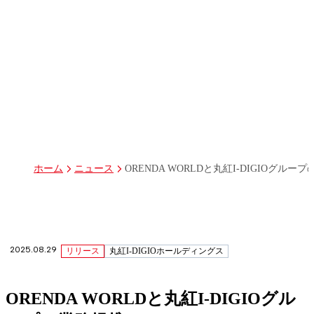
パーパス
グループ経営体制・組織図
グループ会社一覧
丸紅I-DIGIOホールディングス株式会社
丸紅情報システムズ株式会社
丸紅ITソリューションズ株式会社
丸紅ネットワークソリューションズ株式会社
株式会社イーツ
株式会社中本・アンド・アソシエイツ
株式会社ミソラコネクト
ORENDA WORLDと丸紅I-DIGIOグル
ホーム
ニュース
2025.08.29
リリース
丸紅I-DIGIOホールディングス
ORENDA WORLDと丸紅I-DIGIOグル