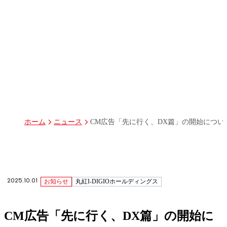
パーパス
グループ経営体制・組織図
グループ会社一覧
丸紅I-DIGIOホールディングス株式会社
丸紅情報システムズ株式会社
丸紅ITソリューションズ株式会社
丸紅ネットワークソリューションズ株式会社
株式会社イーツ
株式会社中本・アンド・アソシエイツ
株式会社ミソラコネクト
CM広告「先に行く、DX篇」の開始につい
ホーム
ニュース
2025.10.01
お知らせ
丸紅I-DIGIOホールディングス
CM広告「先に行く、DX篇」の開始に