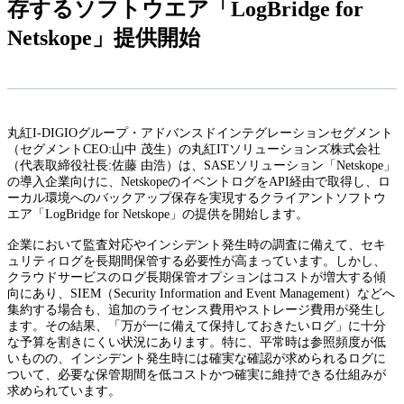
存するソフトウエア「LogBridge for
Netskope」提供開始
丸紅I-DIGIOグループ・アドバンスドインテグレーションセグメント
（セグメントCEO:山中 茂生）の丸紅ITソリューションズ株式会社
（代表取締役社長:佐藤 由浩）は、SASEソリューション「Netskope」
の導入企業向けに、NetskopeのイベントログをAPI経由で取得し、ロ
ーカル環境へのバックアップ保存を実現するクライアントソフトウ
エア「LogBridge for Netskope」の提供を開始します。
企業において監査対応やインシデント発生時の調査に備えて、セキ
ュリティログを長期間保管する必要性が高まっています。しかし、
クラウドサービスのログ長期保管オプションはコストが増大する傾
向にあり、SIEM（Security Information and Event Management）などへ
集約する場合も、追加のライセンス費用やストレージ費用が発生し
ます。その結果、「万が一に備えて保持しておきたいログ」に十分
な予算を割きにくい状況にあります。特に、平常時は参照頻度が低
いものの、インシデント発生時には確実な確認が求められるログに
ついて、必要な保管期間を低コストかつ確実に維持できる仕組みが
求められています。