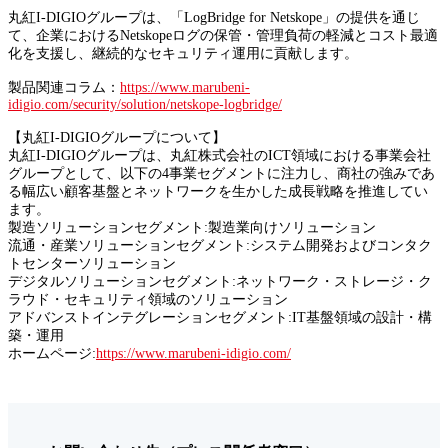
丸紅I-DIGIOグループは、「LogBridge for Netskope」の提供を通じ
て、企業におけるNetskopeログの保管・管理負荷の軽減とコスト最適
化を支援し、継続的なセキュリティ運用に貢献します。
製品関連コラム：
https://www.marubeni-
idigio.com/security/solution/netskope-logbridge/
【丸紅I-DIGIOグループについて】
丸紅I-DIGIOグループは、丸紅株式会社のICT領域における事業会社
グループとして、以下の4事業セグメントに注力し、商社の強みであ
る幅広い顧客基盤とネットワークを生かした成長戦略を推進してい
ます。
製造ソリューションセグメント:製造業向けソリューション
流通・産業ソリューションセグメント:システム開発およびコンタク
トセンターソリューション
デジタルソリューションセグメント:ネットワーク・ストレージ・ク
ラウド・セキュリティ領域のソリューション
アドバンストインテグレーションセグメント:IT基盤領域の設計・構
築・運用
ホームページ:
https://www.marubeni-idigio.com/