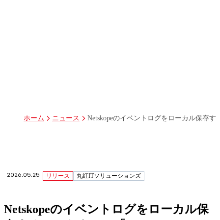
パーパス
グループ経営体制・組織図
グループ会社一覧
丸紅I-DIGIOホールディングス株式会社
丸紅情報システムズ株式会社
丸紅ITソリューションズ株式会社
丸紅ネットワークソリューションズ株式会社
株式会社イーツ
株式会社中本・アンド・アソシエイツ
株式会社ミソラコネクト
Netskopeのイベントログをローカル保存するソフ
ホーム
ニュース
2026.05.25
リリース
丸紅ITソリューションズ
Netskopeのイベントログをローカル保