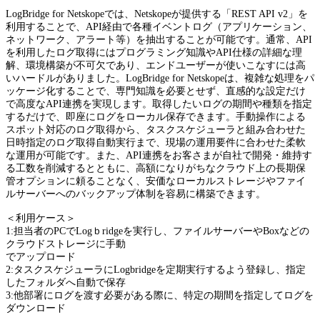
LogBridge for Netskopeでは、Netskopeが提供する「REST API v2」を
利用することで、API経由で各種イベントログ（アプリケーション、
ネットワーク、アラート等）を抽出することが可能です。通常、API
を利用したログ取得にはプログラミング知識やAPI仕様の詳細な理
解、環境構築が不可欠であり、エンドユーザーが使いこなすには高
いハードルがありました。LogBridge for Netskopeは、複雑な処理をパ
ッケージ化することで、専門知識を必要とせず、直感的な設定だけ
で高度なAPI連携を実現します。取得したいログの期間や種類を指定
するだけで、即座にログをローカル保存できます。手動操作による
スポット対応のログ取得から、タスクスケジューラと組み合わせた
日時指定のログ取得自動実行まで、現場の運用要件に合わせた柔軟
な運用が可能です。また、API連携をお客さまが自社で開発・維持す
る工数を削減するとともに、高額になりがちなクラウド上の長期保
管オプションに頼ることなく、安価なローカルストレージやファイ
ルサーバーへのバックアップ体制を容易に構築できます。
＜利用ケース＞
1:担当者のPCでLogｂridgeを実行し、ファイルサーバーやBoxなどの
クラウドストレージに手動
でアップロード
2:タスクスケジューラにLogbridgeを定期実行するよう登録し、指定
したフォルダへ自動で保存
3:他部署にログを渡す必要がある際に、特定の期間を指定してログを
ダウンロード