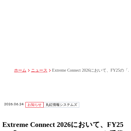
パーパス
グループ経営体制・組織図
グループ会社一覧
丸紅I-DIGIOホールディングス株式会社
丸紅情報システムズ株式会社
丸紅ITソリューションズ株式会社
丸紅ネットワークソリューションズ株式会社
株式会社イーツ
株式会社中本・アンド・アソシエイツ
株式会社ミソラコネクト
Extreme Connect 2026において、FY25の「A
ホーム
ニュース
2026.06.24
お知らせ
丸紅情報システムズ
Extreme Connect 2026において、FY25