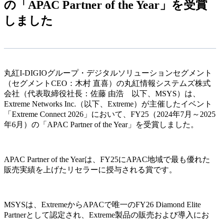
の「APAC Partner of the Year」を受賞
しました
丸紅
I-DIGIO
グループ・デジタルソリューションセグメント
（セグメント
CEO
：木村 直喜）の丸紅情報システムズ株式
会社（代表取締役社長：佐藤 由浩 以下、
MSYS
）は、
Extreme Networks Inc.
（以下、
Extreme
）が主催したイベント
「
Extreme Connect 2026
」において、
FY25
（
2024
年
7
月～
2025
年
6
月）の「
APAC Partner of the Year
」を受賞しました。
APAC Partner of the Year
は、
FY25
に
APAC
地域で最も優れた
販売実績を上げたリセラーに授与される賞です。
MSYS
は、
Extreme
から
APAC
で唯一の
FY26 Diamond Elite
Partner
として認定され、
Extreme
製品の販売および導入にお