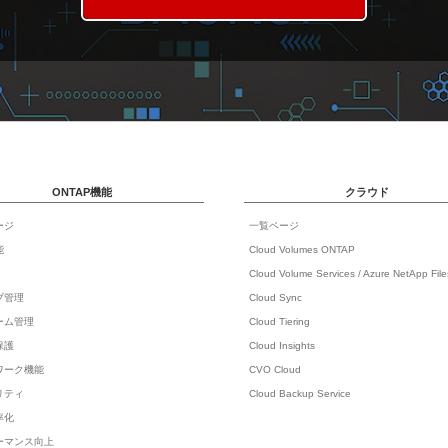
ONTAP機能
クラウド
ージ
一覧ページ
能
Cloud Volumes ONTAP
Cloud Volume Services / Azure NetApp File
ブ管理
Cloud Sync
ーム管理
Cloud Tiering
保護
Cloud Insights
ワーク機能
CVO Cloud
リティ
Cloud Backup Service
率化
ーマンス向上