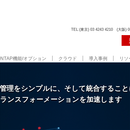
TEL:(東京) 03 4243 4210 (大阪) 0
ONTAP機能/オプション
クラウド
導入事例
リソ
cで、データ管理をシンプルに、そして統合する
トランスフォーメーションを加速します