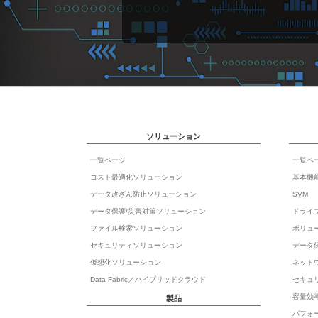
ソリューション
一覧ページ
一覧ペ
コスト最適化ソリューション
基本機
データ改ざん防止ソリューション
SVM
データ保護/災害対策ソリューション
ドライ
ファイル検索ソリューション
ボリュ
セキュリティソリューション
データ
仮想化ソリューション
ネット
Data Fabric／ハイブリッドクラウド
セキュ
容量効
製品
パフォ