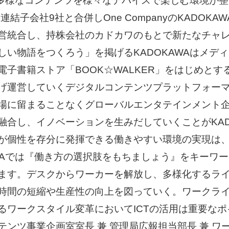
多種多様なコンテンツを様々なデバイスで楽しむ環境が
連結子会社9社と合併しOne CompanyのKADOKAW
営統合し、持株会社のカドカワのもとで新たなチャ
しい物語をつくろう」を掲げるKADOKAWAはメデ
電子書籍ストア「BOOK☆WALKER」をはじめとす
げ運営していくデジタルコンテンツプラットフォー
場に留まることなくグローバルエンタテインメント
融合し、イノベーションを生みだしていくことがKAD
が個性を存分に発揮できる働きやすい環境の実現は
AWAでは『働き方の選択肢をもちましょう』をキーワ
ます。デスクからワーカーを解放し、多様化するラ
時間の短縮や生産性の向上を図っていく。ワークラ
るワークスタイル変革においてICTの活用は重要な
コンテンツ事業企画室室長 兼 管理局広報担当部長 兼 