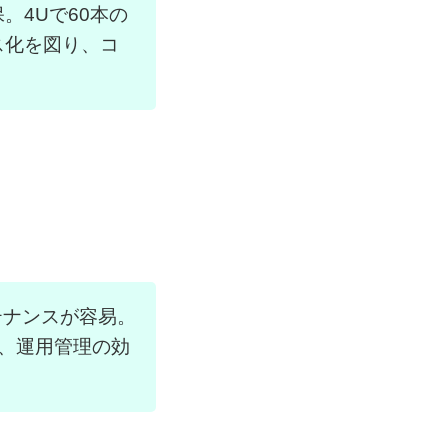
保。4Uで60本の
ス化を図り、コ
テナンスが容易。
、運用管理の効