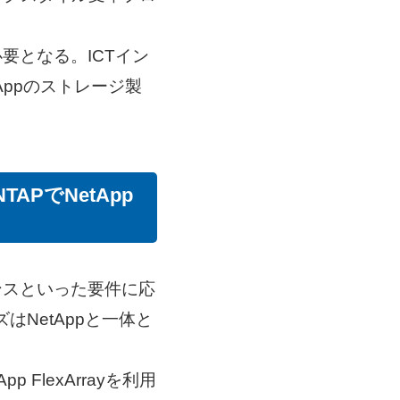
要となる。ICTイン
Appのストレージ製
ONTAPでNetApp
ンスといった要件に応
はNetAppと一体と
lexArrayを利用