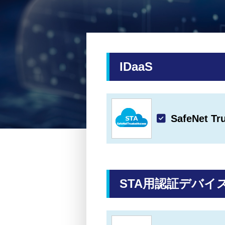
IDaaS
SafeNet T
STA用認証デバイ