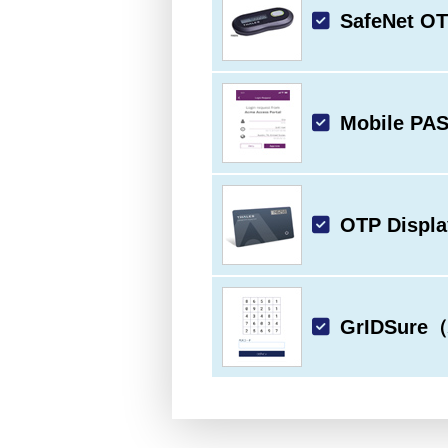
SafeNe
Mobile 
OTP Dis
GrIDSu