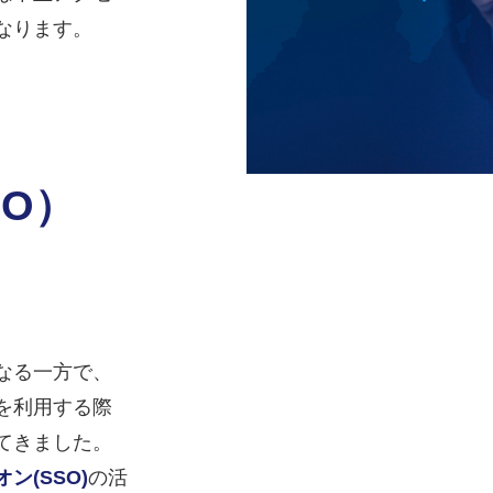
なります。
O）
なる一方で、
を利用する際
てきました。
ン(SSO)
の活