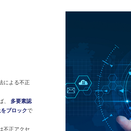
法による不正
れば、
多要素認
上をブロック
で
は不正アクセ