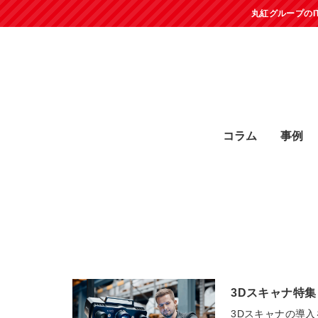
丸紅グループの
コラム
事例
3Dスキャナ特集
3Dスキャナの導