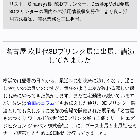
リスト。Stratasys樹脂3Dプリンター、DesktopMetal金属
3Dプリンターの国内外の活用情報収集発信、より良い活
用方法提案、開発業務を主に担当。
名古屋 次世代3Dプリンタ展に出展、講演
してきました
横浜では酷暑の日々から、最近特に朝晩急に涼しくなり、過ご
しやすいのは良いのですが、毎年のように夏が終わる寂しい感
じも急にやってきた気がします。まだ在宅勤務が続いています
が、先週は
前回のコラム
でもお伝えした通り、3Dプリンター関
連としても久しぶりに実際の会場で開催された展示会「名古屋
ものづくり ワールド/次世代3Dプリンタ展（主催：リード エグ
ジビション ジャパン 株式会社）」に、ブース出展と出展社セミ
ナーで講演するために2日間だけ行ってきました。