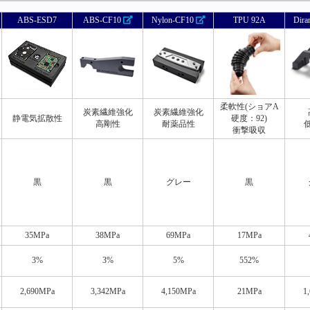
ABS-ESD7
ABS-CF10
Nylon-CF10
TPU 92A
Dira
柔軟性(ショアA
炭素繊維強化
炭素繊維強化
静電気拡散性
硬度：92)
高剛性
耐薬品性
衝撃吸収
黒
黒
グレー
黒
35MPa
38MPa
69MPa
17MPa
3%
3%
5%
552%
2,690MPa
3,342MPa
4,150MPa
21MPa
1