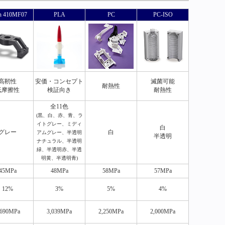
n 410MF07
PLA
PC
PC-ISO
高靭性
安価・コンセプト
滅菌可能
耐熱性
低摩擦性
検証向き
耐熱性
全11色
(黒、白、赤、青、ラ
イトグレー、ミディ
白
グレー
白
アムグレー、半透明
半透明
ナチュラル、半透明
緑、半透明赤、半透
明黄、半透明青)
45MPa
48MPa
58MPa
57MPa
12%
3%
5%
4%
,690MPa
3,039MPa
2,250MPa
2,000MPa