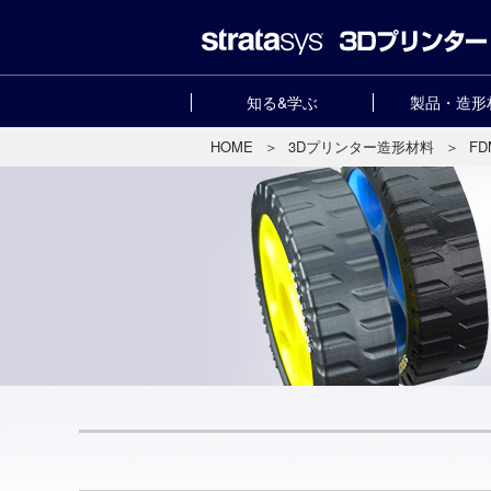
知る&学ぶ
製品・造形
HOME
＞
3Dプリンター造形材料
＞
F