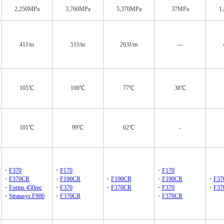
2,250MPa
3,760MPa
5,370MPa
37MPa
1
41J/m
51J/m
203J/m
―
105℃
100℃
77℃
38℃
101℃
99℃
62℃
-
・
F370
・
F170
・
F170
・
F370CR
・
F190CR
・
F190CR
・
F190CR
・
F37
・
Fortus 450mc
・
F370
・
F370CR
・
F370
・
F37
・
Stratasys F900
・
F370CR
・
F370CR