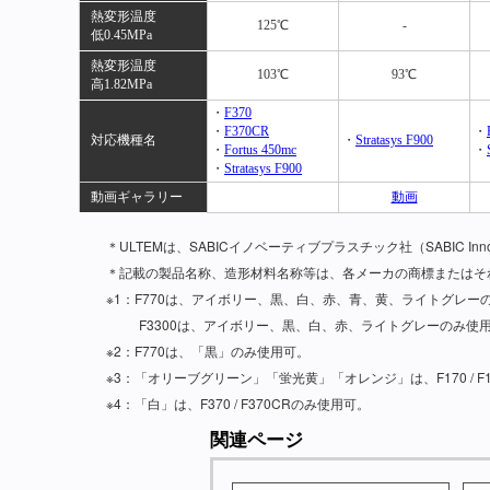
熱変形温度
125℃
-
低0.45MPa
熱変形温度
103℃
93℃
高1.82MPa
・
F370
・
F370CR
・
対応機種名
・
Stratasys F900
・
Fortus 450mc
・
・
Stratasys F900
動画ギャラリー
動画
＊ULTEMは、SABICイノベーティブプラスチック社（SABIC Innovati
＊記載の製品名称、造形材料名称等は、各メーカの商標またはそ
※1：F770は、アイボリー、黒、白、赤、青、黄、ライトグレー
F3300は、アイボリー、黒、白、赤、ライトグレーのみ使
※2：F770は、「黒」のみ使用可。
※3：「オリーブグリーン」「蛍光黄」「オレンジ」は、F170 / F190CR
※4：「白」は、F370 / F370CRのみ使用可。
関連ページ