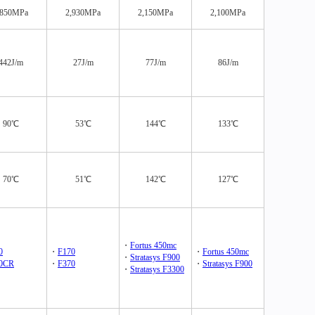
,850MPa
2,930MPa
2,150MPa
2,100MPa
442J/m
27J/m
77J/m
86J/m
90℃
53℃
144℃
133℃
70℃
51℃
142℃
127℃
・
Fortus 450mc
0
・
F170
・
Fortus 450mc
・
Stratasys F900
0CR
・
F370
・
Stratasys F900
・
Stratasys F3300