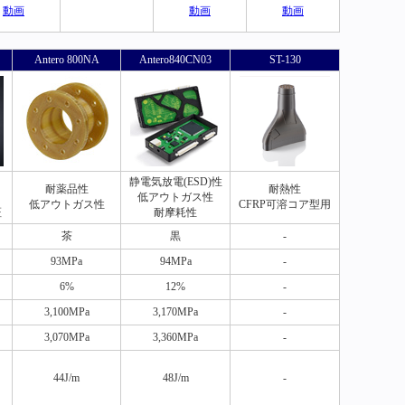
動画
動画
動画
Antero 800NA
Antero840CN03
ST-130
静電気放電(ESD)性
耐薬品性
耐熱性
低アウトガス性
低アウトガス性
CFRP可溶コア型用
証
耐摩耗性
茶
黒
-
93MPa
94MPa
-
6%
12%
-
3,100MPa
3,170MPa
-
3,070MPa
3,360MPa
-
44J/m
48J/m
-