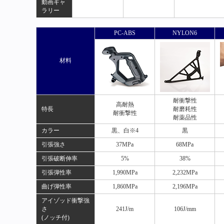
動画ギャ
ラリー
PC-ABS
NYLON6
材料
耐衝撃性
高耐熱
特長
耐磨耗性
耐衝撃性
耐薬品性
カラー
黒、白※4
黒
引張強さ
37MPa
68MPa
引張破断伸率
5%
38%
引張弾性率
1,990MPa
2,232MPa
曲げ弾性率
1,860MPa
2,196MPa
アイゾッド衝撃強
さ
241J/m
106J/mm
(ノッチ付)