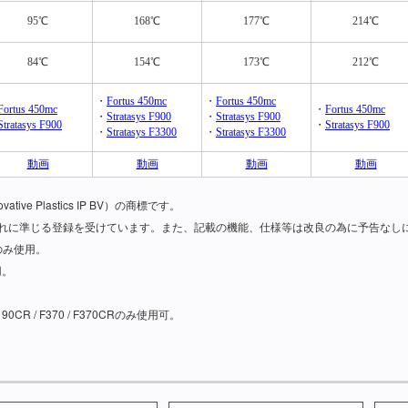
95℃
168℃
177℃
214℃
84℃
154℃
173℃
212℃
・
Fortus 450mc
・
Fortus 450mc
Fortus 450mc
・
Fortus 450mc
・
Stratasys F900
・
Stratasys F900
Stratasys F900
・
Stratasys F900
・
Stratasys F3300
・
Stratasys F3300
動画
動画
動画
動画
ve Plastics IP BV）の商標です。
れに準じる登録を受けています。また、記載の機能、仕様等は改良の為に予告なし
のみ使用。
用。
 / F370 / F370CRのみ使用可。