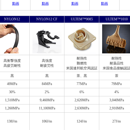
動画
動画
動画
動画
NYLON12
NYLON12 CF
ULTEM™9085
ULTEM™1010
耐熱性
耐熱性
高衝撃強度
高強度
難燃性
耐薬品性
高疲労耐性
耐疲労性
米国連邦航空局認証
米国食品接触認
黒
黒
茶、黒
茶
49MPa
84MPa
77MPa
79MPa
30%
2%
6%
4%
1,510MPa
9,460MPa
2,620MPa
3,040MPa
1,260MPa
11,100MPa
2,630MPa
2,910MPa
138J/m
106J/m
124J/m
27J/m