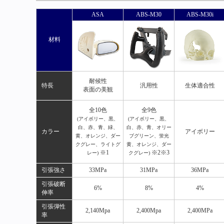
ASA
ABS-M30
ABS-M30i
材料
耐候性
特長
汎用性
生体適合性
表面の美観
全10色
全9色
(アイボリー、黒、
(アイボリー、黒、
白、赤、青、緑、
白、赤、青、オリー
カラー
アイボリー
黄、オレンジ、ダー
ブグリーン、蛍光
クグレー、ライトグ
黄、オレンジ、ダー
※1
※2※3
レー)
クグレー)
引張強さ
33MPa
31MPa
36MPa
引張破断
6%
8%
4%
伸率
引張弾性
2,140Mpa
2,400Mpa
2,400MPa
率