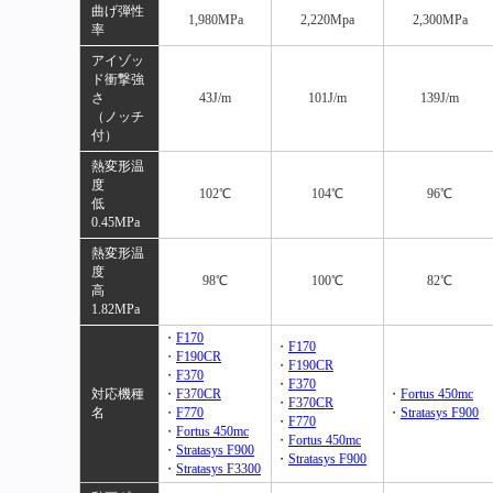
曲げ弾性
1,980MPa
2,220Mpa
2,300MPa
率
アイゾッ
ド衝撃強
さ
43J/m
101J/m
139J/m
（ノッチ
付）
熱変形温
度
102℃
104℃
96℃
低
0.45MPa
熱変形温
度
98℃
100℃
82℃
高
1.82MPa
・
F170
・
F170
・
F190CR
・
F190CR
・
F370
・
F370
対応機種
・
F370CR
・
Fortus 450mc
・
F370CR
名
・
F770
・
Stratasys F900
・
F770
・
Fortus 450mc
・
Fortus 450mc
・
Stratasys F900
・
Stratasys F900
・
Stratasys F3300