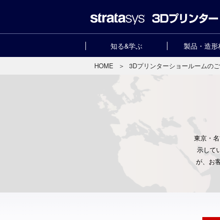
知る&学ぶ
製品・造形
HOME
＞
3Dプリンターショールームの
東京・名
示して
が、お