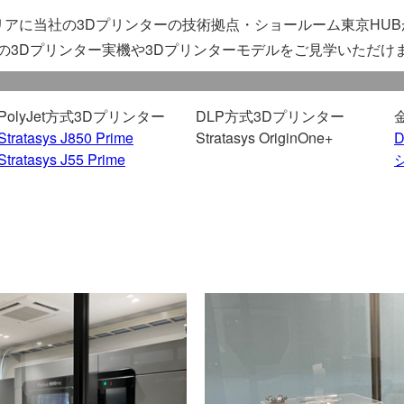
リアに当社の3Dプリンターの技術拠点・ショールーム東京HU
の3Dプリンター実機や3Dプリンターモデルをご見学いただけ
PolyJet方式3Dプリンター
DLP方式3Dプリンター
Stratasys J850 Prime
Stratasys OriginOne+
D
Stratasys J55 Prime