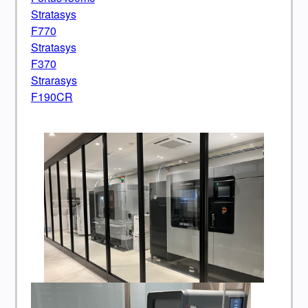
Stratasys
F770
Stratasys
F370
Strarasys
F190CR