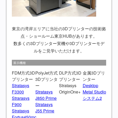
東京の湾岸エリアに当社の3Dプリンターの技術拠
点・ショールーム東京HUBがあります。
数多くの3Dプリンター実機や3Dプリンターモデ
ルをご見学いただけます。
展示機種
FDM方式3D
PolyJet方式
DLP方式3D
金属3Dプリ
プリンター
3Dプリンタ
プリンター
ンター
Stratasys
ー
Stratasys
Desktop
F3300
Stratasys
OriginOne+
Metal Studio
Strarasys
J850 Prime
システム2
F900
Stratasys
Stratasys
J55 Prime
Fortus450mc