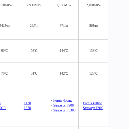
,850MPa
2,930MPa
2,150MPa
2,100MPa
442J/m
27J/m
77J/m
86J/m
90℃
53℃
144℃
133℃
70℃
51℃
142℃
127℃
・
Fortus 450mc
0
・
F170
・
Fortus 450mc
・
Stratasys F900
0CR
・
F370
・
Stratasys F900
・
Stratasys F3300