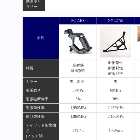
動画ギャ
ラリー
PC-ABS
NYLON6
材料
耐衝撃性
高耐熱
特長
耐磨耗性
耐衝撃性
耐薬品性
カラー
黒、白※4
黒
引張強さ
37MPa
68MPa
引張破断伸率
5%
38%
引張弾性率
1,990MPa
2,232MPa
曲げ弾性率
1,860MPa
2,196MPa
アイゾッド衝撃強
さ
241J/m
106J/mm
(ノッチ付)