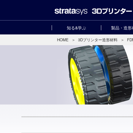
知る&学ぶ
製品・造形
HOME
＞
3Dプリンター造形材料
＞
F