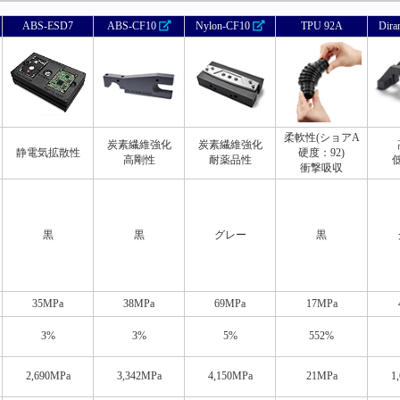
ABS-ESD7
ABS-CF10
Nylon-CF10
TPU 92A
Dira
柔軟性(ショアA
炭素繊維強化
炭素繊維強化
静電気拡散性
硬度：92)
高剛性
耐薬品性
衝撃吸収
黒
黒
グレー
黒
35MPa
38MPa
69MPa
17MPa
3%
3%
5%
552%
2,690MPa
3,342MPa
4,150MPa
21MPa
1