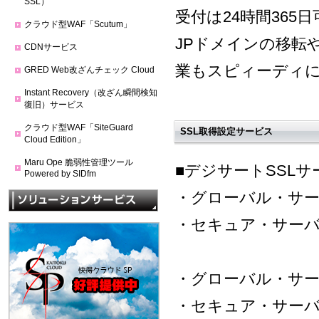
SSL）
受付は24時間365
クラウド型WAF「Scutum」
JPドメインの移転
CDNサービス
業もスピィーディ
GRED Web改ざんチェック Cloud
Instant Recovery（改ざん瞬間検知
復旧）サービス
クラウド型WAF「SiteGuard
SSL取得設定サービス
Cloud Edition」
Maru Ope 脆弱性管理ツール
■デジサートSSL
Powered by SIDfm
・グローバル・サーバ
・セキュア・サーバ 
・グローバル・サー
・セキュア・サーバ