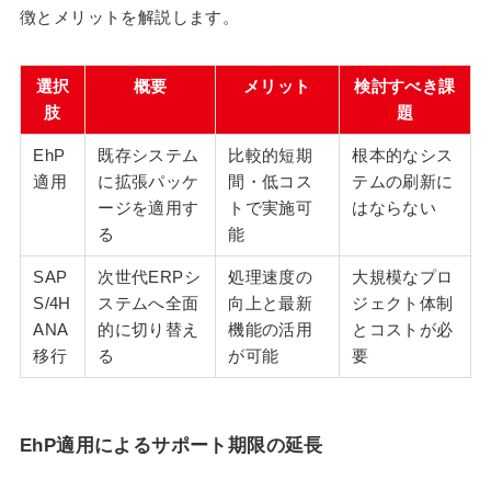
徴とメリットを解説します。
選択
概要
メリット
検討すべき課
肢
題
EhP
既存システム
比較的短期
根本的なシス
適用
に拡張パッケ
間・低コス
テムの刷新に
ージを適用す
トで実施可
はならない
る
能
SAP
次世代ERPシ
処理速度の
大規模なプロ
S/4H
ステムへ全面
向上と最新
ジェクト体制
ANA
的に切り替え
機能の活用
とコストが必
移行
る
が可能
要
EhP適用によるサポート期限の延長