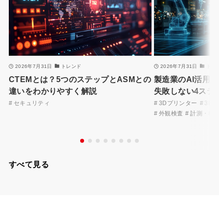
2026年7月31日
トレンド
2026年7月31日
トレ
CTEMとは？5つのステップとASMとの
製造業のAI活用
違いをわかりやすく解説
失敗しない4ステ
セキュリティ
3Dプリンター
3D
外観検査
計測・検
すべて見る