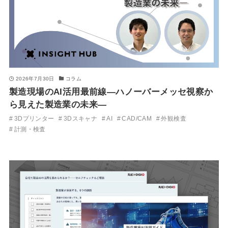
2026年7月30日
コラム
製造現場のAI活用最前線―ハノーバーメッセ視察か
ら見えた製造業の未来―
3Dプリンター
3Dスキャナ
AI
CAD/CAM
外観検査
計測・検査