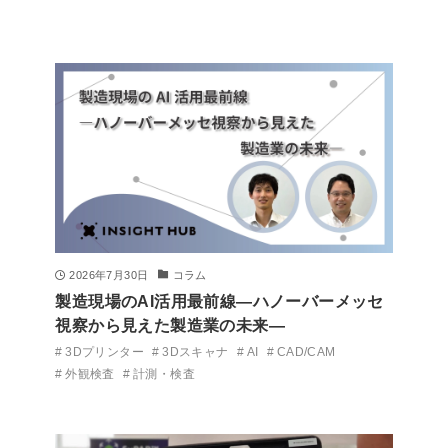
2026年7月30日
コラム
製造現場のAI活用最前線―ハノーバーメッセ
視察から見えた製造業の未来―
3Dプリンター
3Dスキャナ
AI
CAD/CAM
外観検査
計測・検査