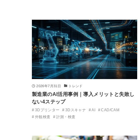
2026年7月31日
トレンド
製造業のAI活用事例｜導入メリットと失敗し
ない4ステップ
3Dプリンター
3Dスキャナ
AI
CAD/CAM
外観検査
計測・検査