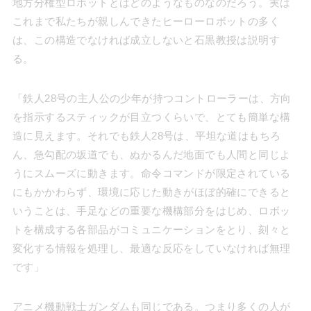
地方分権型ロボットとはどのようなものなのだろう。実は
これまで私たちが親しんできたヒーローロボットの多く
は、この構造でなければ成立しないと石黒教授は説明す
る。
「鉄人28号の主人公の少年が持つコントローラーは、方向
を指示するスティックが目立つくらいで、とても簡単な構
造に見えます。それでも鉄人28号は、平坦な道はもちろ
ん、急勾配の坂道でも、ぬかるんだ地面でも人間と同じよ
うにスムーズに動きます。命令コマンドが限定されている
にもかかわらず、環境に応じた動きがほぼ的確にできると
いうことは、手足などの重要な機構部分をはじめ、ロボッ
トを構成する各部品がコミュニケーションをとり、刻々と
変化する情報を処理し、最適な反応をしていなければ無理
です」
アニメ機動戦士ガンダムも同じである。つまり多くの人が