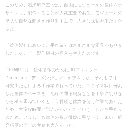
このため、石黒研究室では、自由にモジュールの筐体をデ
ザインし、製作することが大変重要である。モジュールの
形状が自然な動きを作り出す上で、大きな役割を果たすか
らだ。
「筐体製作において、手作業ではさまざまな限界がありま
した。そこで、製作機械の導入を考えたのです」
2008年11月、筐体製作のために3Dプリンター
Dimension（ディメンジョン）を導入した。それまでは、
研究生たちによる手作業で行っていた。スライス状に分割
した筐体のベースを、配線の通る場所などを丁寧に削りな
がら積み重ねていくという神経と体力を使う作業であった
ため、大変な時間と労力がかかったという。しかも手作り
のため、どうしても筐体の形が微妙に異なってしまい、研
究精度の面での問題も大きかった。