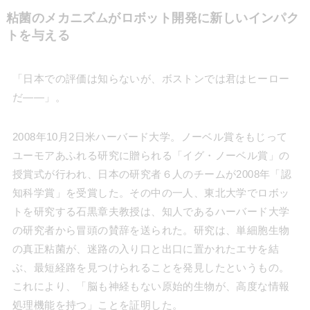
粘菌のメカニズムがロボット開発に新しいインパク
トを与える
「日本での評価は知らないが、ボストンでは君はヒーロー
だ――」。
2008年10月2日米ハーバード大学。ノーベル賞をもじって
ユーモアあふれる研究に贈られる「イグ・ノーベル賞」の
授賞式が行われ、日本の研究者６人のチームが2008年「認
知科学賞」を受賞した。その中の一人、東北大学でロボッ
トを研究する石黒章夫教授は、知人であるハーバード大学
の研究者から冒頭の賛辞を送られた。研究は、単細胞生物
の真正粘菌が、迷路の入り口と出口に置かれたエサを結
ぶ、最短経路を見つけられることを発見したというもの。
これにより、「脳も神経もない原始的生物が、高度な情報
処理機能を持つ」ことを証明した。