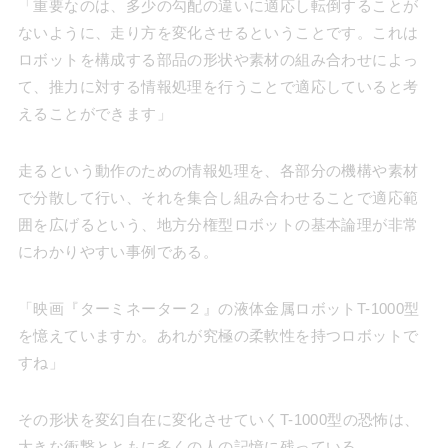
「重要なのは、多少の勾配の違いに適応し転倒することが
ないように、走り方を変化させるということです。これは
ロボットを構成する部品の形状や素材の組み合わせによっ
て、推力に対する情報処理を行うことで適応していると考
えることができます」
走るという動作のための情報処理を、各部分の機構や素材
で分散して行い、それを集合し組み合わせることで適応範
囲を広げるという、地方分権型ロボットの基本論理が非常
にわかりやすい事例である。
「映画『ターミネーター２』の液体金属ロボットT-1000型
を憶えていますか。あれが究極の柔軟性を持つロボットで
すね」
その形状を変幻自在に変化させていくT-1000型の恐怖は、
大きな衝撃とともに多くの人の記憶に残っている。