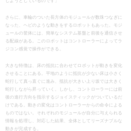
しようとしているのです」
さらに、車輪のついた長方体のモジュールが数珠つなぎに
なった、ヘビのような動きをするロボットもあった。モジ
ュールの筐体には、簡単なシステム基盤と前後を通信させ
る配線がある。このロボットはコントローラーによってラ
ジコン感覚で操作ができる。
大きな特徴は、床の抵抗に合わせてロボットが動きを変化
させることにある。平地のように抵抗が少ない床は小さく
蛇行して真っ直ぐに進み、抵抗が大きい上り坂では大きく
蛇行しながら昇っていく。しかし、コントローラーには前
後の進行方向を指示するジョイスティックがついているだ
けである。動きの変化はコントローラーからの命令による
ものではない。それぞれのモジュールが自分に与えられる
情報を処理し、対応した結果、全体としてリーズナブルな
動きが完成する。