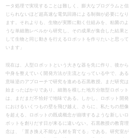
ータ処理で実現することは難しく、膨大なプログラムと信
じられないほど超高速な電気回路による制御が必要になり
ます。それよりも、生物が実際に動く仕組みを、粘菌のよ
うな単細胞レベルから研究し、その成果が集合した結果と
して生物と同じ動きを行えるロボットを作りたいと思って
います」
現在は、人型ロボットという大きな器を先に作り、後から
中身を整えていく開発方法が主流となっている中で、ある
意味逆のアプローチで研究を進める石黒教授。まだ研究は
始まったばかりであり、細胞を模した地方分散型ロボット
は、まだまだ不恰好で地味である。しかし、ロボット開発
におけるいくつもの壁を飛び越え、さらに、私たちの想像
を超える、ロボットの既成概念が崩壊するような新しいロ
ボットを創りだす日が来るに違いない。石黒教授の教育理
念は、「置き換え不能な人材を育てる」である。研究室が