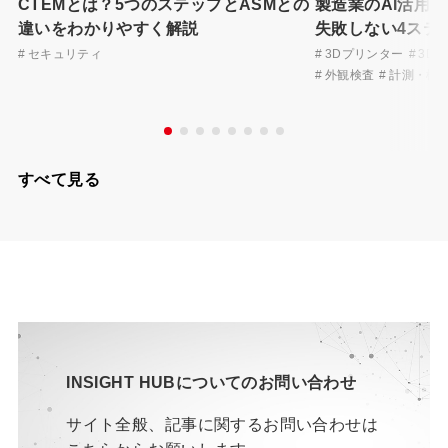
CTEMとは？5つのステップとASMとの
製造業のAI活用
違いをわかりやすく解説
失敗しない4ステ
セキュリティ
3Dプリンター
3D
外観検査
計測・検
すべて見る
INSIGHT HUBについてのお問い合わせ
サイト全般、記事に関するお問い合わせは