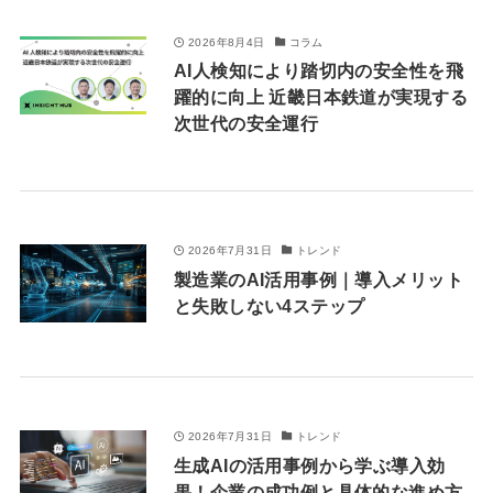
2026年8月4日
コラム
AI人検知により踏切内の安全性を飛
躍的に向上 近畿日本鉄道が実現する
次世代の安全運行
2026年7月31日
トレンド
製造業のAI活用事例｜導入メリット
と失敗しない4ステップ
2026年7月31日
トレンド
生成AIの活用事例から学ぶ導入効
果！企業の成功例と具体的な進め方