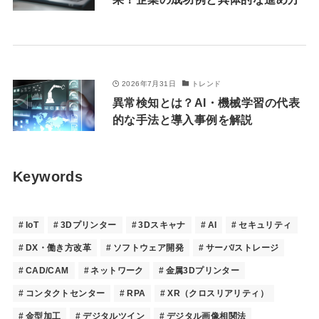
2026年7月31日
トレンド
異常検知とは？AI・機械学習の代表
的な手法と導入事例を解説
Keywords
IoT
3Dプリンター
3Dスキャナ
AI
セキュリティ
DX・働き方改革
ソフトウェア開発
サーバ/ストレージ
CAD/CAM
ネットワーク
金属3Dプリンター
コンタクトセンター
RPA
XR（クロスリアリティ）
金型加工
デジタルツイン
デジタル画像相関法