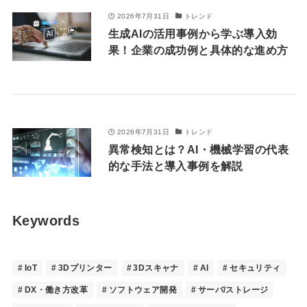
2026年7月31日
トレンド
生成AIの活用事例から学ぶ導入効
果！企業の成功例と具体的な進め方
2026年7月31日
トレンド
異常検知とは？AI・機械学習の代表
的な手法と導入事例を解説
Keywords
IoT
3Dプリンター
3Dスキャナ
AI
セキュリティ
DX・働き方改革
ソフトウェア開発
サーバ/ストレージ