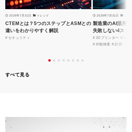
2026年7月31日
トレンド
2026年7月31日
トレ
CTEMとは？5つのステップとASMとの
製造業のAI活用
違いをわかりやすく解説
失敗しない4ステ
セキュリティ
3Dプリンター
3D
外観検査
計測・検
すべて見る